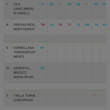
7
VILA
77
65
--
65
58
--
65
75
SANCLIMENS,
M.ANGELS
8
FREIXAS RIOS,
78
74
76
77
72
68
74
69
MONTSERRAT
9
CORNELLANA
81
TORRADEFLOT,
MERCE
10
SERENTILL
83
BRESCO,
MARIA PILAR
11
TRILLA TORNE,
--
CONCEPCION