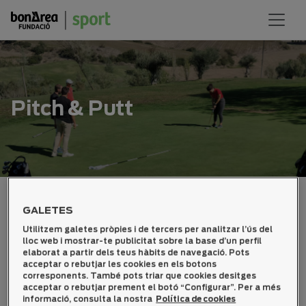
Pitch & Putt
GALETES
Scratx Femení(Medal - Play)
Utilitzem galetes pròpies i de tercers per analitzar l’ús del
lloc web i mostrar-te publicitat sobre la base d’un perfil
elaborat a partir dels teus hàbits de navegació. Pots
acceptar o rebutjar les cookies en els botons
corresponents. També pots triar que cookies desitges
30
07
11
02
06
04
26
24
acceptar o rebutjar prement el botó “Configurar”. Per a més
Nom
01
03
04
05
06
07
09
10
informació, consulta la nostra
Política de cookies