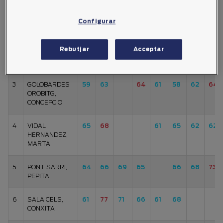
1
SABATE
60
64
62
59
57
59
63
57
GONZALEZ,
Configurar
ROSA MARIA
Rebutjar
Acceptar
2
DIAZ ESTEVE,
61
58
61
63
59
62
62
66
MARIA REMEI
3
GOLOBARDES
59
63
64
61
58
62
64
OROBITG,
CONCEPCIO
4
VIDAL
65
68
61
65
62
62
HERNANDEZ,
MARTA
5
PONT SARRI,
64
66
69
65
66
68
73
PEPITA
6
SALA CELS,
61
77
71
66
61
68
CONXITA