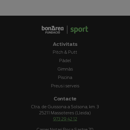
Activitats
Pitch & Putt
Pàdel
Gimnàs
Piscina
Preus i serveis
Contacte
Ctra. de Guissona a Solsona, km. 3
25211 Massoteres (Lleida)
973 29 42 12
Carrer Notari Roca Sastre 70