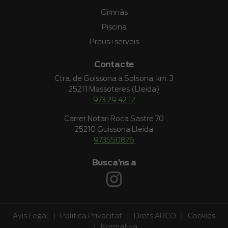
Gimnàs
Piscina
Preus i serveis
Contacte
Ctra. de Guissona a Solsona, km. 3
25211 Massoteres (Lleida)
973 29 42 12
Carrer Notari Roca Sastre 70
25210 Guissona Lleida
973550876
Busca’ns a
Avis Legal
|
Politica Privacitat
|
Drets ARCO
|
Cookies
|
Normativa