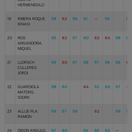
HERMENEGILD
19
RIBERA ROQUE,
58
62
56
61
--
55
54
IGNASI
20
ROS
55
62
57
60
62
64
58
57
ARGANDOÑA,
MIQUEL
21
LLORACH
59
60
57
58
57
56
56
60
CULLERES,
JORDI
22
GUARDIOLA
58
60
64
52
60
57
--
MATONS,
ISIDRE
23
ALLUE PLA,
59
57
59
62
59
55
RAMON
24
DIGON ANGULO,
57
60
54
56
62
--