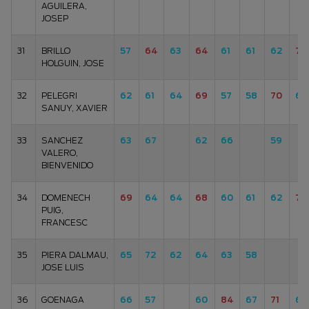
AGUILERA,
JOSEP
31
BRILLO
57
64
63
64
61
61
62
70
HOLGUIN, JOSE
32
PELEGRI
62
61
64
69
57
58
70
64
SANUY, XAVIER
33
SANCHEZ
63
67
62
66
59
VALERO,
BIENVENIDO
34
DOMENECH
69
64
64
68
60
61
62
72
PUIG,
FRANCESC
35
PIERA DALMAU,
65
72
62
64
63
58
JOSE LUIS
36
GOENAGA
66
57
60
84
67
71
69