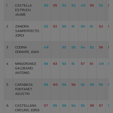
1
CASTELLA
50
55
52
52
49
55
52
52
ESTRUCH,
JAUME
2
ZAMORA
52
52
50
51
50
51
52
54
SAMPERFECTO,
JORDI
3
CODINA
48
53
55
54
52
56
55
DONAIRE, JOAN
4
MINGORANCE
56
63
53
51
57
61
49
56
GALDEANO,
ANTONIO
5
CARABASA
55
60
56
56
53
50
55
52
FONTANET,
AGUSTIN
6
CASTELLANA
57
55
56
54
53
58
57
55
CIRCUNS, JORDI