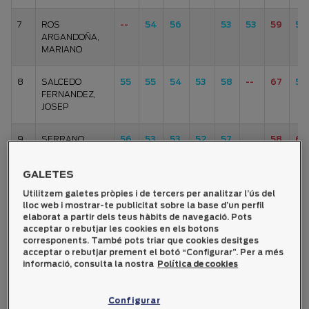
7
ROS
--
54
56
53
53
59
56
ARGANDOÑA,
MARIANO
8
SALCEDO
55
55
54
53
58
--
67
53
FERNANDEZ,
JOSEP
9
SERRANO
56
53
53
52
57
58
62
CHAMORRO,
DIONISIO
GALETES
Utilitzem galetes pròpies i de tercers per analitzar l’ús del
10
BESORA
55
57
56
57
54
55
53
59
lloc web i mostrar-te publicitat sobre la base d’un perfil
PALOU, TONI
elaborat a partir dels teus hàbits de navegació. Pots
acceptar o rebutjar les cookies en els botons
11
BENET
58
56
56
57
63
56
54
58
corresponents. També pots triar que cookies desitges
acceptar o rebutjar prement el botó “Configurar”. Per a més
SISTERO,
informació, consulta la nostra
Política de cookies
ESTANISLAO
12
GARCIA ROS,
59
59
54
56
57
61
58
53
Configurar