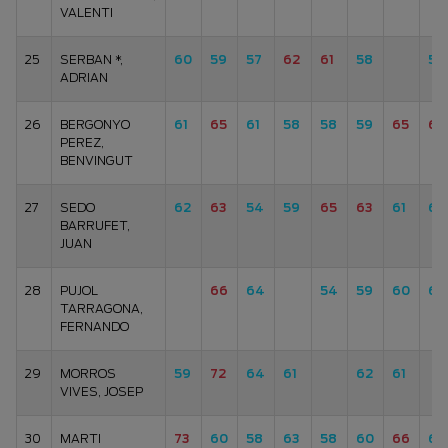
VALENTI
25
SERBAN *,
60
59
57
62
61
58
59
ADRIAN
26
BERGONYO
61
65
61
58
58
59
65
61
PEREZ,
BENVINGUT
27
SEDO
62
63
54
59
65
63
61
60
BARRUFET,
JUAN
28
PUJOL
66
64
54
59
60
65
TARRAGONA,
FERNANDO
29
MORROS
59
72
64
61
62
61
VIVES, JOSEP
30
MARTI
73
60
58
63
58
60
66
65