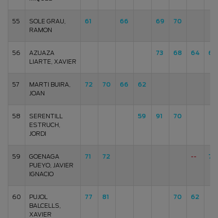
55
SOLE GRAU,
61
66
69
70
RAMON
56
AZUAZA
73
68
64
63
LIARTE, XAVIER
57
MARTI BUIRA,
72
70
66
62
JOAN
58
SERENTILL
59
91
70
ESTRUCH,
JORDI
59
GOENAGA
71
72
--
72
PUEYO, JAVIER
IGNACIO
60
PUJOL
77
81
70
62
BALCELLS,
XAVIER