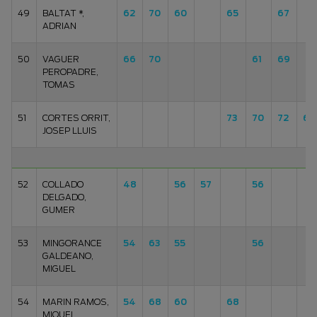
49
BALTAT *,
62
70
60
65
67
ADRIAN
50
VAGUER
66
70
61
69
PEROPADRE,
TOMAS
51
CORTES ORRIT,
73
70
72
67
JOSEP LLUIS
52
COLLADO
48
56
57
56
DELGADO,
GUMER
53
MINGORANCE
54
63
55
56
GALDEANO,
MIGUEL
54
MARIN RAMOS,
54
68
60
68
MIQUEL