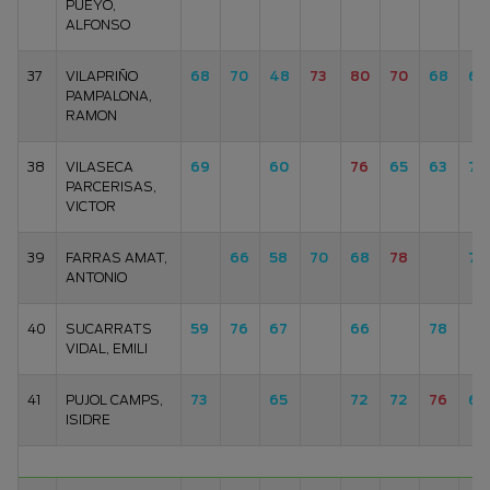
PUEYO,
ALFONSO
37
VILAPRIÑO
68
70
48
73
80
70
68
66
PAMPALONA,
RAMON
38
VILASECA
69
60
76
65
63
75
PARCERISAS,
VICTOR
39
FARRAS AMAT,
66
58
70
68
78
70
ANTONIO
40
SUCARRATS
59
76
67
66
78
VIDAL, EMILI
41
PUJOL CAMPS,
73
65
72
72
76
69
ISIDRE