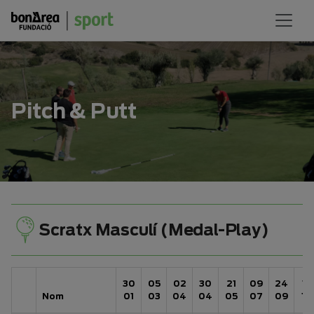
Pitch & Putt
Scratx Masculí (Medal-Play)
30
05
02
30
21
09
24
15
Nom
01
03
04
04
05
07
09
10