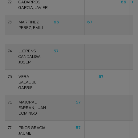
72
GABARROS
66
61
GARCIA, JAVIER
73
MARTINEZ
66
67
PEREZ, EMILI
74
LLORENS
57
CANDALIGA,
JOSEP
75
VERA
57
BALAGUE,
GABRIEL
76
MAJORAL
57
FARRAN, JUAN
DOMINGO
77
PINOS GRACIA,
57
JAUME