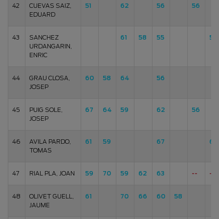
42
CUEVAS SAIZ,
51
62
56
56
EDUARD
43
SANCHEZ
61
58
55
59
URDANGARIN,
ENRIC
44
GRAU CLOSA,
60
58
64
56
JOSEP
45
PUIG SOLE,
67
64
59
62
56
JOSEP
46
AVILA PARDO,
61
59
67
65
TOMAS
47
RIAL PLA, JOAN
59
70
59
62
63
--
--
48
OLIVET GUELL,
61
70
66
60
58
JAUME