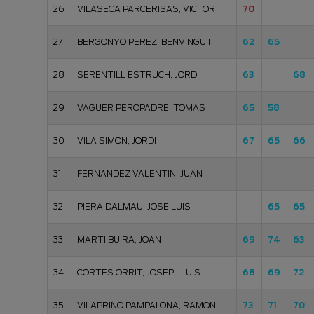
26
VILASECA PARCERISAS, VICTOR
70
27
BERGONYO PEREZ, BENVINGUT
62
65
28
SERENTILL ESTRUCH, JORDI
63
68
29
VAGUER PEROPADRE, TOMAS
65
58
30
VILA SIMON, JORDI
67
65
66
31
FERNANDEZ VALENTIN, JUAN
32
PIERA DALMAU, JOSE LUIS
65
65
33
MARTI BUIRA, JOAN
69
74
63
34
CORTES ORRIT, JOSEP LLUIS
68
69
72
35
VILAPRIÑO PAMPALONA, RAMON
73
71
70