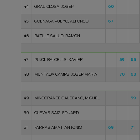
44
GRAU CLOSA, JOSEP
60
45
GOENAGA PUEYO, ALFONSO
67
46
BATLLE SALUD, RAMON
47
PUJOL BALCELLS, XAVIER
59
65
48
MUNTADA CAMPS, JOSEP MARIA
70
68
49
MINGORANCE GALDEANO, MIGUEL
59
50
CUEVAS SAIZ, EDUARD
51
FARRAS AMAT, ANTONIO
69
71