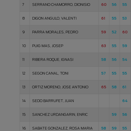
7
SERRANO CHAMORRO, DIONISIO
60
56
55
8
DIGON ANGULO, VALENTI
61
55
53
9
PARRA MORALES, PEDRO
59
52
60
10
PUIG MAS, JOSEP
63
55
59
11
RIBERA ROQUE, IGNASI
58
56
54
12
SEGON CANAL, TONI
57
55
55
13
ORTIZ MORENO, JOSE ANTONIO
65
58
61
14
SEDO BARRUFET, JUAN
64
15
SANCHEZ URDANGARIN, ENRIC
59
56
16
SABATE GONZALEZ, ROSA MARIA
58
59
55