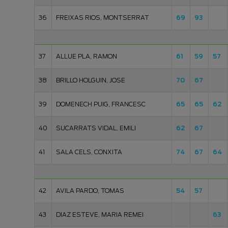
36
FREIXAS RIOS, MONTSERRAT
69
93
37
ALLUE PLA, RAMON
61
59
57
38
BRILLO HOLGUIN, JOSE
70
67
39
DOMENECH PUIG, FRANCESC
65
65
62
40
SUCARRATS VIDAL, EMILI
62
67
41
SALA CELS, CONXITA
74
67
64
42
AVILA PARDO, TOMAS
54
57
43
DIAZ ESTEVE, MARIA REMEI
63