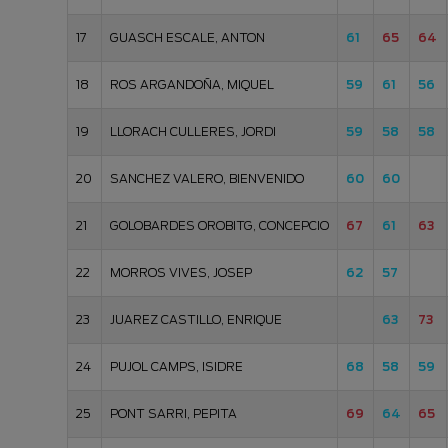
17
GUASCH ESCALE, ANTON
61
65
64
18
ROS ARGANDOÑA, MIQUEL
59
61
56
19
LLORACH CULLERES, JORDI
59
58
58
20
SANCHEZ VALERO, BIENVENIDO
60
60
21
GOLOBARDES OROBITG, CONCEPCIO
67
61
63
22
MORROS VIVES, JOSEP
62
57
23
JUAREZ CASTILLO, ENRIQUE
63
73
24
PUJOL CAMPS, ISIDRE
68
58
59
25
PONT SARRI, PEPITA
69
64
65