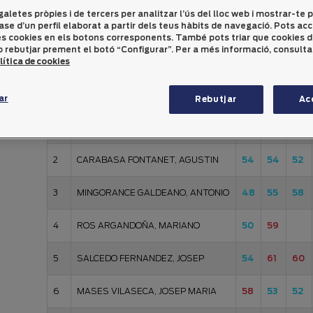
galetes pròpies i de tercers per analitzar l’ús del lloc web i mostrar-te p
Scratch indistint Sènior
ase d’un perfil elaborat a partir dels teus hàbits de navegació. Pots ac
les cookies en els botons corresponents. També pots triar que cookies 
 rebutjar prement el botó “Configurar”. Per a més informació, consulta
lítica de cookies
14
11
22
Nom
01
03
04
ar
Rebutjar
Ac
1
CASTELLA ESTRUCH, JAUME
52
58
52
2
CARABASA FONTANET, AGUSTIN
54
54
52
3
MINGORANCE GALDEANO, ANTONIO
48
55
58
4
ROS ARGANDOÑA, MARIANO
50
59
5
SALCEDO FERNANDEZ, JOSEP
54
61
60
6
MASES VILASECA, JOSEP MARIA
58
53
52