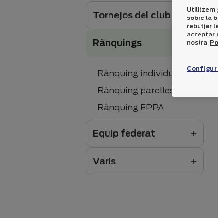
Utilitzem 
Tornejos del club
sobre la b
rebutjar 
acceptar o
Rànquings
nostra
Po
Configur
Rànquing individual
Rànquing parelles
Rànquing EPPA
Equip federat
Varis