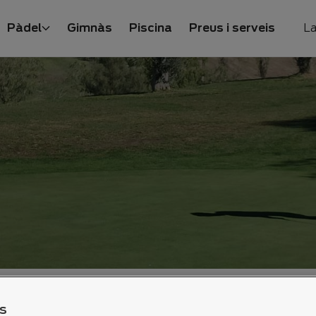
Pàdel
Gimnàs
Piscina
Preus i serveis
La
S