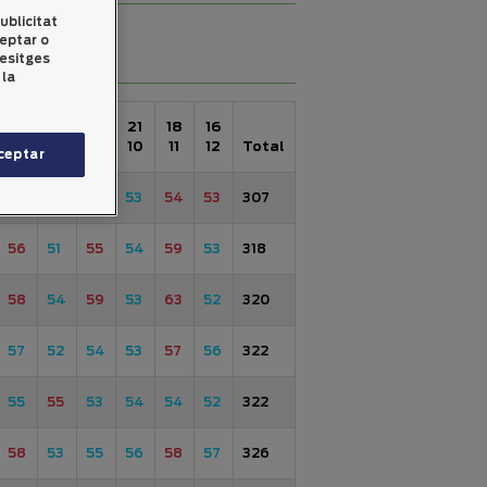
ublicitat
ceptar o
desitges
 la
27
17
22
21
18
16
05
06
07
10
11
12
Total
ceptar
50
51
49
53
54
53
307
56
51
55
54
59
53
318
58
54
59
53
63
52
320
57
52
54
53
57
56
322
55
55
53
54
54
52
322
58
53
55
56
58
57
326