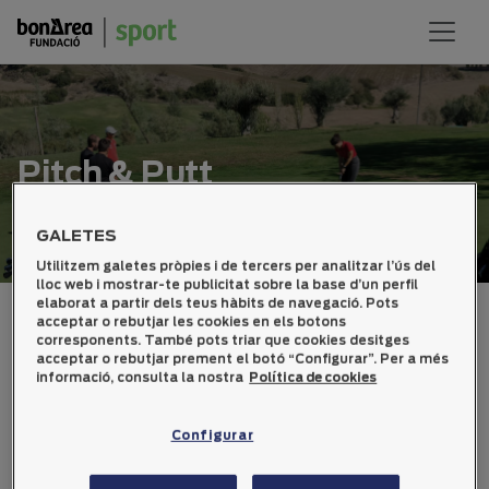
Pitch & Putt
GALETES
Utilitzem galetes pròpies i de tercers per analitzar l’ús del
lloc web i mostrar-te publicitat sobre la base d’un perfil
elaborat a partir dels teus hàbits de navegació. Pots
acceptar o rebutjar les cookies en els botons
corresponents. També pots triar que cookies desitges
Handicap Femení
acceptar o rebutjar prement el botó “Configurar”. Per a més
informació, consulta la nostra
Política de cookies
Configurar
23
11
23
24
22
19
17
Nom
04
06
07
09
10
11
12
Total