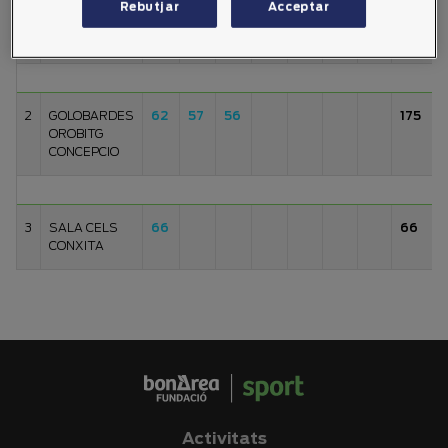
Rebutjar
Acceptar
1
DIAZ ESTEVE
59
58
54
53
59
60
58
282
MARIA REMEI
2
GOLOBARDES
62
57
56
175
OROBITG
CONCEPCIO
3
SALA CELS
66
66
CONXITA
Activitats