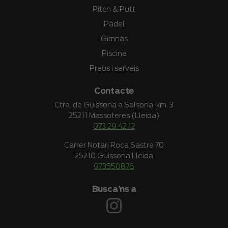
Pitch & Putt
Pàdel
Gimnàs
Piscina
Preus i serveis
Contacte
Ctra. de Guissona a Solsona, km. 3
25211 Massoteres (Lleida)
973 29 42 12
Carrer Notari Roca Sastre 70
25210 Guissona Lleida
973550876
Busca’ns a