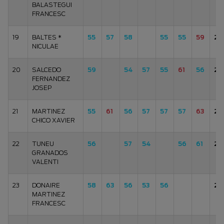
BALASTEGUI
FRANCESC
19
BALTES *
55
57
58
55
55
59
28
NICULAE
20
SALCEDO
59
54
57
55
61
56
28
FERNANDEZ
JOSEP
21
MARTINEZ
55
61
56
57
57
57
63
28
CHICO XAVIER
22
TUNEU
56
57
54
56
61
28
GRANADOS
VALENTI
23
DONAIRE
58
63
56
53
56
28
MARTINEZ
FRANCESC