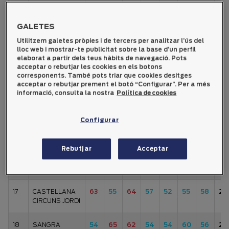
12
GARCIA ROS
52
52
55
55
57
56
56
27
JOSEP
GALETES
13
ROS
53
59
55
55
55
55
57
27
Utilitzem galetes pròpies i de tercers per analitzar l’ús del
ARGANDOÑA
lloc web i mostrar-te publicitat sobre la base d’un perfil
MARIANO
elaborat a partir dels teus hàbits de navegació. Pots
acceptar o rebutjar les cookies en els botons
corresponents. També pots triar que cookies desitges
14
BESORA
56
53
53
55
57
56
62
27
acceptar o rebutjar prement el botó “Configurar”. Per a més
PALOU TONI
informació, consulta la nostra
Política de cookies
15
ORTIZ
55
61
55
54
57
55
27
Configurar
MORENO JOSE
ANTONIO
Rebutjar
Acceptar
16
DIGON ANGULO
56
60
57
54
55
55
61
27
VALENTI
17
CASTELLANA
63
55
64
57
52
55
58
27
CIRCUNS JORDI
18
SANGRA
54
65
62
54
54
60
56
27