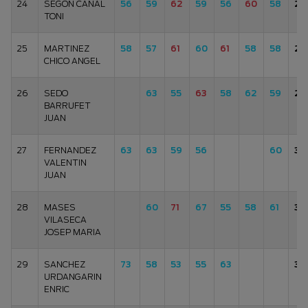
24
SEGON CANAL
56
59
62
59
56
60
58
28
TONI
25
MARTINEZ
58
57
61
60
61
58
58
29
CHICO ANGEL
26
SEDO
63
55
63
58
62
59
29
BARRUFET
JUAN
27
FERNANDEZ
63
63
59
56
60
30
VALENTIN
JUAN
28
MASES
60
71
67
55
58
61
30
VILASECA
JOSEP MARIA
29
SANCHEZ
73
58
53
55
63
30
URDANGARIN
ENRIC