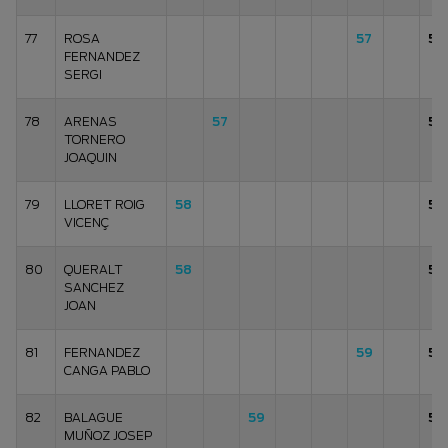
77
ROSA
57
57
FERNANDEZ
SERGI
78
ARENAS
57
57
TORNERO
JOAQUIN
79
LLORET ROIG
58
58
VICENÇ
80
QUERALT
58
58
SANCHEZ
JOAN
81
FERNANDEZ
59
59
CANGA PABLO
82
BALAGUE
59
59
MUÑOZ JOSEP