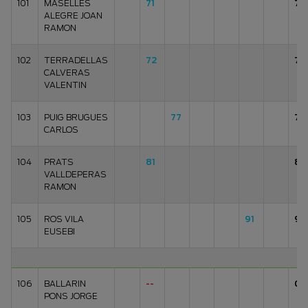
101
MASELLES
71
71
ALEGRE JOAN
RAMON
102
TERRADELLAS
72
72
CALVERAS
VALENTIN
103
PUIG BRUGUES
77
77
CARLOS
104
PRATS
81
81
VALLDEPERAS
RAMON
105
ROS VILA
91
91
EUSEBI
106
BALLARIN
--
0
PONS JORGE