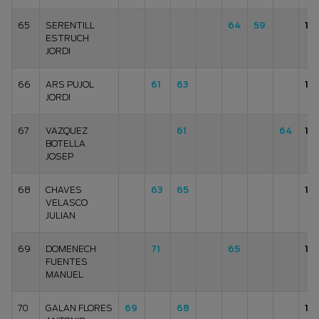
65
SERENTILL
64
59
12
ESTRUCH
JORDI
66
ARS PUJOL
61
63
12
JORDI
67
VAZQUEZ
61
64
12
BOTELLA
JOSEP
68
CHAVES
63
65
12
VELASCO
JULIAN
69
DOMENECH
71
65
13
FUENTES
MANUEL
70
GALAN FLORES
69
68
13