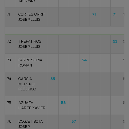
ANTONIO
71
CORTES ORRIT
71
71
14
JOSEP LLUIS
72
TREPAT ROS
53
53
JOSEP LLUIS
73
FARRE SURIA
54
54
ROMAN
74
GARCIA
55
55
MORENO
FEDERICO
75
AZUAZA
55
55
LIARTE XAVIER
76
DOLCET BOTA
57
57
JOSEP