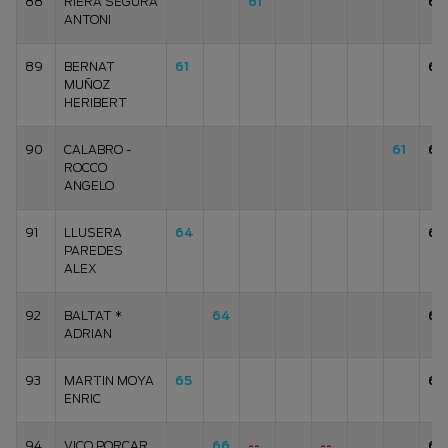
88
RIERA SEGURA
61
61
ANTONI
89
BERNAT
61
61
MUÑOZ
HERIBERT
90
CALABRO -
61
61
ROCCO
ANGELO
91
LLUSERA
64
64
PAREDES
ALEX
92
BALTAT *
64
64
ADRIAN
93
MARTIN MOYA
65
65
ENRIC
94
VICO PORCAR
66
--
--
66