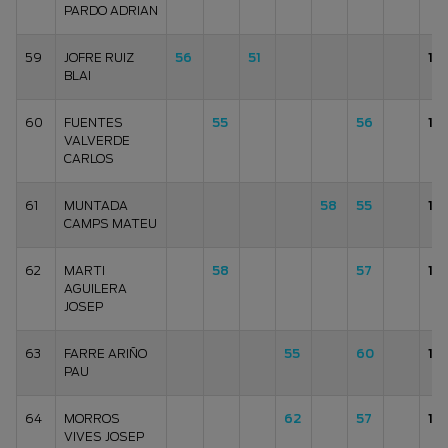
PARDO ADRIAN
59
JOFRE RUIZ
56
51
10
BLAI
60
FUENTES
55
56
111
VALVERDE
CARLOS
61
MUNTADA
58
55
113
CAMPS MATEU
62
MARTI
58
57
115
AGUILERA
JOSEP
63
FARRE ARIÑO
55
60
115
PAU
64
MORROS
62
57
119
VIVES JOSEP