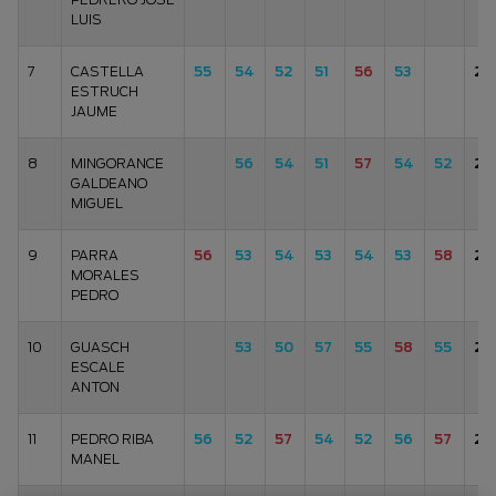
LUIS
7
CASTELLA
55
54
52
51
56
53
26
ESTRUCH
JAUME
8
MINGORANCE
56
54
51
57
54
52
26
GALDEANO
MIGUEL
9
PARRA
56
53
54
53
54
53
58
26
MORALES
PEDRO
10
GUASCH
53
50
57
55
58
55
27
ESCALE
ANTON
11
PEDRO RIBA
56
52
57
54
52
56
57
27
MANEL