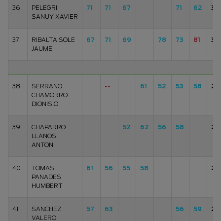
36
PELEGRI
71
71
67
71
62
34
SANUY XAVIER
37
RIBALTA SOLE
67
71
69
78
73
81
35
JAUME
38
SERRANO
--
61
52
53
58
22
CHAMORRO
DIONISIO
39
CHAPARRO
52
62
56
58
22
LLANOS
ANTONI
40
TOMAS
61
56
55
58
23
PANADES
HUMBERT
41
SANCHEZ
57
63
56
59
23
VALERO