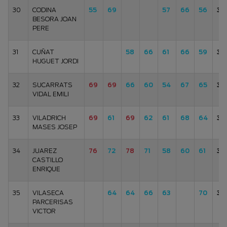
30
CODINA
55
69
57
66
56
30
BESORA JOAN
PERE
31
CUÑAT
58
66
61
66
59
31
HUGUET JORDI
32
SUCARRATS
69
69
66
60
54
67
65
31
VIDAL EMILI
33
VILADRICH
69
61
69
62
61
68
64
31
MASES JOSEP
34
JUAREZ
76
72
78
71
58
60
61
32
CASTILLO
ENRIQUE
35
VILASECA
64
64
66
63
70
32
PARCERISAS
VICTOR