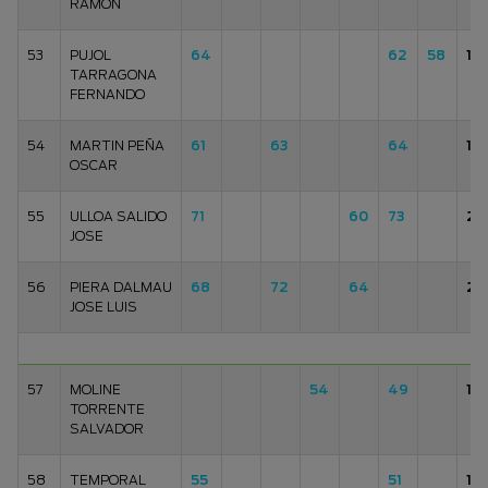
RAMON
53
PUJOL
64
62
58
18
TARRAGONA
FERNANDO
54
MARTIN PEÑA
61
63
64
18
OSCAR
55
ULLOA SALIDO
71
60
73
20
JOSE
56
PIERA DALMAU
68
72
64
20
JOSE LUIS
57
MOLINE
54
49
10
TORRENTE
SALVADOR
58
TEMPORAL
55
51
10