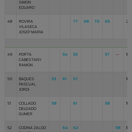
SIMON
EDUARD
48
ROVIRA
77
68
70
65
28
VILASECA
JOSEP MARIA
49
PORTA
54
53
57
--
16
CABESTANY
RAMON
50
BAQUES
53
61
57
171
PASCUAL
JORDI
51
COLLADO
58
61
58
17
DELGADO
GUMER
52
CODINA ZALDO
64
62
58
18