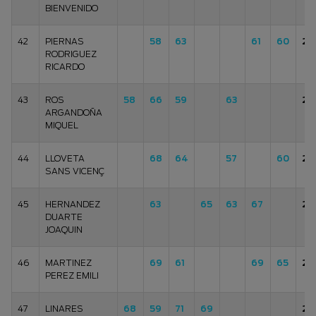
BIENVENIDO
42
PIERNAS
58
63
61
60
24
RODRIGUEZ
RICARDO
43
ROS
58
66
59
63
24
ARGANDOÑA
MIQUEL
44
LLOVETA
68
64
57
60
24
SANS VICENÇ
45
HERNANDEZ
63
65
63
67
25
DUARTE
JOAQUIN
46
MARTINEZ
69
61
69
65
26
PEREZ EMILI
47
LINARES
68
59
71
69
26