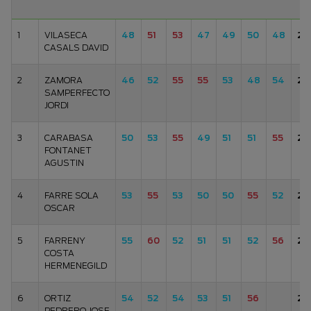
1
VILASECA
48
51
53
47
49
50
48
24
CASALS DAVID
2
ZAMORA
46
52
55
55
53
48
54
25
SAMPERFECTO
JORDI
3
CARABASA
50
53
55
49
51
51
55
25
FONTANET
AGUSTIN
4
FARRE SOLA
53
55
53
50
50
55
52
25
OSCAR
5
FARRENY
55
60
52
51
51
52
56
26
COSTA
HERMENEGILD
6
ORTIZ
54
52
54
53
51
56
26
PEDRERO JOSE