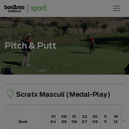
Pitch & Putt
Scratx Masculí (Medal-Play)
01
06
10
22
30
11
16
Nom
04
05
06
07
09
11
12
To