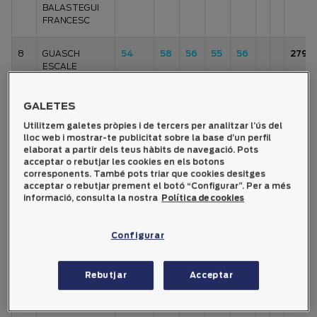
BALASTEGUI
FRANCESC
8
GUASCH
54
58
56
55
56
279
ESCALE
ANTON
GALETES
9
CASTELLANA
55
57
57
60
53
282
CIRCUNS JORDI
Utilitzem galetes pròpies i de tercers per analitzar l’ús del
lloc web i mostrar-te publicitat sobre la base d’un perfil
elaborat a partir dels teus hàbits de navegació. Pots
10
PEDRO RIBA
53
56
56
58
59
282
acceptar o rebutjar les cookies en els botons
MANEL
corresponents. També pots triar que cookies desitges
acceptar o rebutjar prement el botó “Configurar”. Per a més
informació, consulta la nostra
Política de cookies
11
CODINA
56
56
64
57
52
285
BESORA JOAN
PERE
Configurar
12
MASES
52
56
57
57
64
286
VILASECA
Rebutjar
Acceptar
JOSEP MARIA