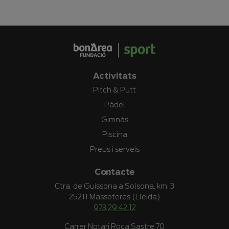
Activitats
Pitch & Putt
Pàdel
Gimnàs
Piscina
Preus i serveis
Contacte
Ctra. de Guissona a Solsona, km. 3
25211 Massoteres (Lleida)
973 29 42 12
Carrer Notari Roca Sastre 70