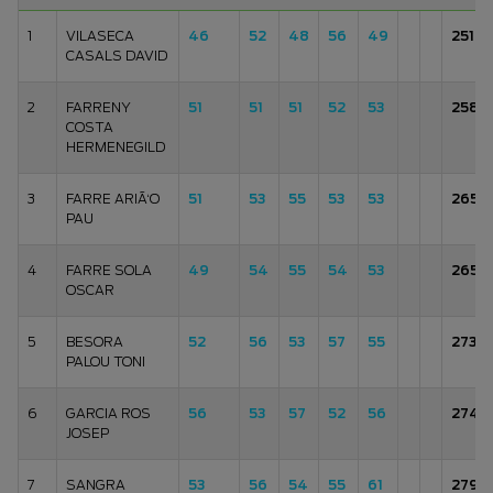
1
VILASECA
46
52
48
56
49
251
CASALS DAVID
2
FARRENY
51
51
51
52
53
258
COSTA
HERMENEGILD
3
FARRE ARIÃ‘O
51
53
55
53
53
265
PAU
4
FARRE SOLA
49
54
55
54
53
265
OSCAR
5
BESORA
52
56
53
57
55
273
PALOU TONI
6
GARCIA ROS
56
53
57
52
56
274
JOSEP
7
SANGRA
53
56
54
55
61
279