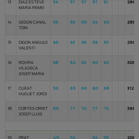
13
DIAZ ESTEVE
54
57
57
57
61
286
MARIA REMEI
14
SEGON CANAL
55
59
60
54
60
288
TONI
15
DIGON ANGULO
65
53
58
59
55
290
VALENTI
16
ROVIRA
58
64
63
60
63
308
VILASECA
JOSEP MARIA
17
CUÃ‘AT
59
65
60
60
68
312
HUGUET JORDI
18
CORTES ORRIT
69
77
70
77
73
366
JOSEP LLUIS
19
PRAT
49
52
52
55
208