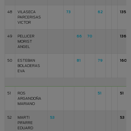
48
VILASECA
73
62
135
PARCERISAS
VICTOR
49
PELLICER
66
70
136
MORIST
ANGEL
50
ESTEBAN
81
79
160
BOLADERAS
EVA
51
ROS
51
51
ARGANDOÑA
MARIANO
52
MARTI
53
53
PIFARRE
EDUARD