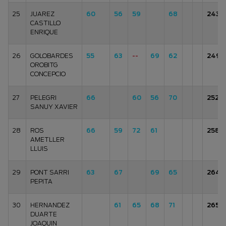
25
JUAREZ
60
56
59
68
243
CASTILLO
ENRIQUE
26
GOLOBARDES
55
63
--
69
62
249
OROBITG
CONCEPCIO
27
PELEGRI
66
60
56
70
252
SANUY XAVIER
28
ROS
66
59
72
61
258
AMETLLER
LLUIS
29
PONT SARRI
63
67
69
65
264
PEPITA
30
HERNANDEZ
61
65
68
71
265
DUARTE
JOAQUIN