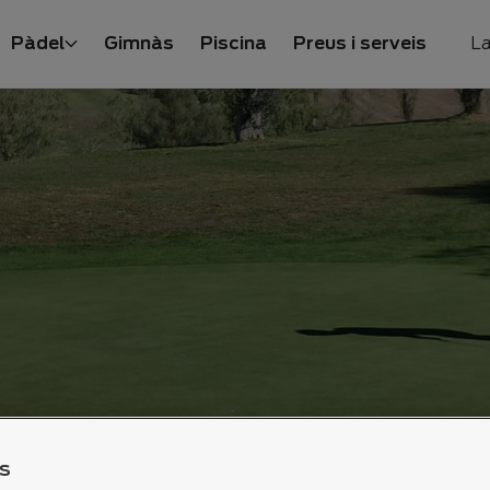
Pàdel
Gimnàs
Piscina
Preus i serveis
La
S