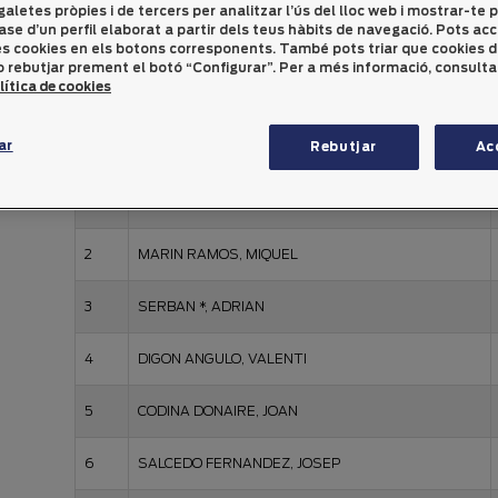
galetes pròpies i de tercers per analitzar l’ús del lloc web i mostrar-te p
ase d’un perfil elaborat a partir dels teus hàbits de navegació. Pots ac
Scratx Masculí (Medal-Play)
les cookies en els botons corresponents. També pots triar que cookies 
 rebutjar prement el botó “Configurar”. Per a més informació, consulta
lítica de cookies
ar
Rebutjar
Ac
Nom
1
CASTELLA ESTRUCH, JAUME
2
MARIN RAMOS, MIQUEL
3
SERBAN *, ADRIAN
4
DIGON ANGULO, VALENTI
5
CODINA DONAIRE, JOAN
6
SALCEDO FERNANDEZ, JOSEP