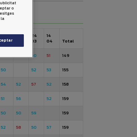
ublicitat
ceptar o
desitges
 la
21
25
24
14
ceptar
01
02
03
04
Total
49
50
50
51
149
50
52
53
155
54
52
57
52
158
51
56
52
159
50
50
59
159
52
58
50
57
159