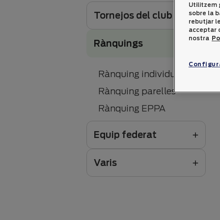
Utilitzem 
sobre la b
Tornejos del club
rebutjar 
acceptar o
nostra
Po
Rànquings
Configur
Rànquing individual
Rànquing parelles
Rànquing EPPA
Equip federat
Varis