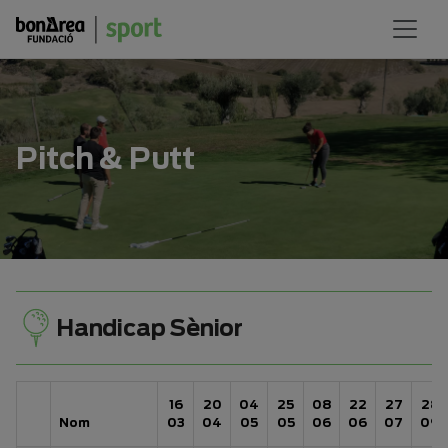
Pitch & Putt
Handicap Sènior
16
20
04
25
08
22
27
28
Nom
03
04
05
05
06
06
07
09