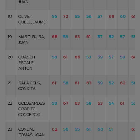
JUAN
18
OLIVET
56
72
55
56
57
68
60
65
GUELL, JAUME
19
MARTI BUIRA,
68
59
63
61
57
52
57
55
JOAN
20
GUASCH
58
61
66
53
59
57
59
68
ESCALE,
ANTON
21
SALA CELS,
61
58
61
83
59
52
62
56
CONXITA
22
GOLOBARDES
58
67
63
59
63
54
61
53
OROBITG,
CONCEPCIO
23
CONDAL
62
56
55
61
60
51
62
TOMAS, JOAN