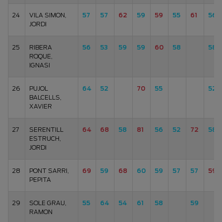
24
VILA SIMON,
57
57
62
59
59
55
61
56
JORDI
25
RIBERA
56
53
59
59
60
58
58
ROQUE,
IGNASI
26
PUJOL
64
52
70
55
52
BALCELLS,
XAVIER
27
SERENTILL
64
68
58
81
56
52
72
58
ESTRUCH,
JORDI
28
PONT SARRI,
69
59
68
60
59
57
57
59
PEPITA
29
SOLE GRAU,
55
64
54
61
58
59
RAMON