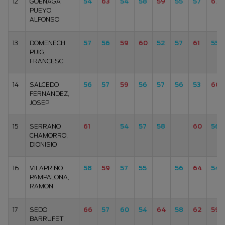
12
GOENAGA
54
63
54
58
59
55
57
67
PUEYO,
ALFONSO
13
DOMENECH
57
56
59
60
52
57
61
55
PUIG,
FRANCESC
14
SALCEDO
56
57
59
56
57
56
53
60
FERNANDEZ,
JOSEP
15
SERRANO
61
54
57
58
60
56
CHAMORRO,
DIONISIO
16
VILAPRIÑO
58
59
57
55
56
64
54
PAMPALONA,
RAMON
17
SEDO
66
57
60
54
64
58
62
59
BARRUFET,