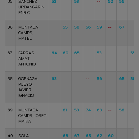
35
SANCHEZ
53
53
--
52
56
URDANGARIN,
ENRIC
36
MUNTADA
55
58
56
59
--
67
CAMPS,
MATEU
37
FARRAS
64
60
65
53
55
AMAT,
ANTONIO
38
GOENAGA
63
--
56
65
58
PUEYO,
JAVIER
IGNACIO
39
MUNTADA
61
53
74
63
--
56
CAMPS, JOSEP
MARIA
40
SOLA
68
67
65
62
60