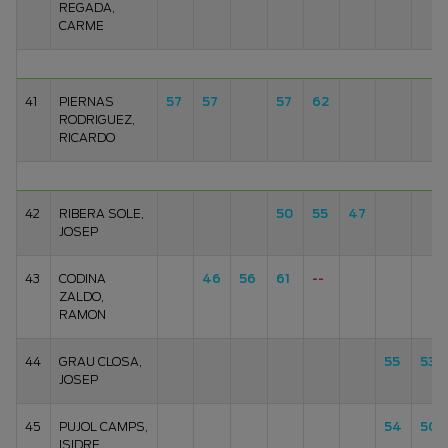
REGADA,
CARME
41
PIERNAS
57
57
57
62
RODRIGUEZ,
RICARDO
42
RIBERA SOLE,
50
55
47
JOSEP
43
CODINA
46
56
61
--
ZALDO,
RAMON
44
GRAU CLOSA,
55
53
JOSEP
45
PUJOL CAMPS,
54
50
ISIDRE