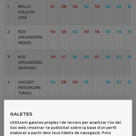
1
BRILLO
61
58
56
52
56
50
52
50
HOLGUIN,
JOSE
2
ROS
56
56
54
59
56
53
54
51
ARGANDOÑA,
MIQUEL
3
ROS
59
57
55
54
57
55
52
58
ARGANDOÑA,
MARIANO
4
VAGUER
54
58
59
53
55
57
53
PEROPADRE,
TOMAS
5
CARABASA
58
61
57
52
58
54
57
55
FONTANET,
GALETES
AGUSTIN
Utilitzem galetes pròpies i de tercers per analitzar l’ús del
lloc web i mostrar-te publicitat sobre la base d’un perfil
6
MORROS
55
51
58
62
53
64
57
elaborat a partir dels teus hàbits de navegació. Pots