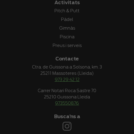
Activitats
Pitch & Putt
Pàdel
Gimnàs
Piscina
Preus i serveis
Contacte
Ctra. de Guissona a Solsona, km. 3
25211 Massoteres (Lleida)
973 29 42 12
Carrer Notari Roca Sastre 70
25210 Guissona Lleida
973550876
Busca’ns a