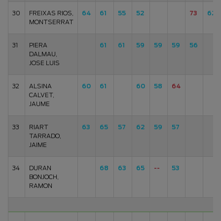
30
FREIXAS RIOS,
64
61
55
52
73
62
MONTSERRAT
31
PIERA
61
61
59
59
59
56
DALMAU,
JOSE LUIS
32
ALSINA
60
61
60
58
64
CALVET,
JAUME
33
RIART
63
65
57
62
59
57
TARRADO,
JAIME
34
DURAN
68
63
65
--
53
BONJOCH,
RAMON