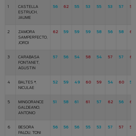
1
CASTELLA
56
62
55
53
55
53
57
58
ESTRUCH,
JAUME
2
ZAMORA
62
59
59
59
58
56
58
65
SAMPERFECTO,
JORDI
3
CARABASA
57
56
54
58
54
57
57
62
FONTANET,
AGUSTIN
4
BALTES *,
52
59
49
60
59
54
60
54
NICULAE
5
MINGORANCE
51
58
61
61
57
62
56
66
GALDEANO,
ANTONIO
6
BESORA
56
56
56
55
53
57
57
59
PALOU, TONI