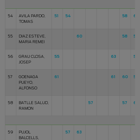
54
AVILA PARDO,
51
54
58
60
TOMAS
55
DIAZ ESTEVE,
60
58
58
MARIA REMEI
56
GRAU CLOSA,
55
63
58
JOSEP
57
GOENAGA
61
61
60
52
PUEYO,
ALFONSO
58
BATLLE SALUD,
57
57
60
RAMON
59
PUJOL
57
63
BALCELLS,