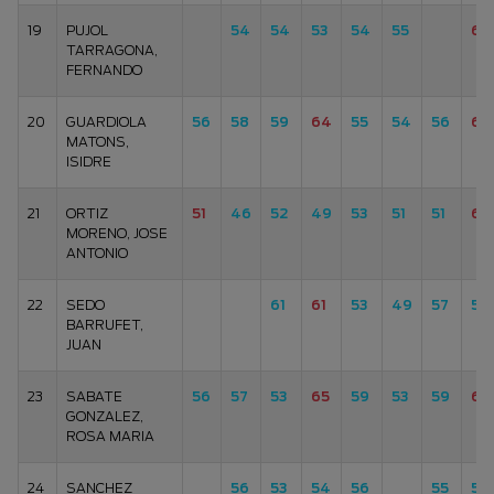
19
PUJOL
54
54
53
54
55
68
TARRAGONA,
FERNANDO
20
GUARDIOLA
56
58
59
64
55
54
56
60
MATONS,
ISIDRE
21
ORTIZ
51
46
52
49
53
51
51
61
MORENO, JOSE
ANTONIO
22
SEDO
61
61
53
49
57
55
BARRUFET,
JUAN
23
SABATE
56
57
53
65
59
53
59
61
GONZALEZ,
ROSA MARIA
24
SANCHEZ
56
53
54
56
55
57