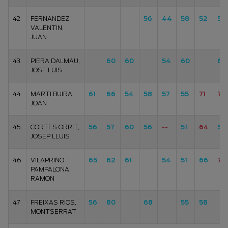
42
FERNANDEZ
56
44
58
52
53
VALENTIN,
JUAN
43
PIERA DALMAU,
60
60
54
60
63
JOSE LUIS
44
MARTI BUIRA,
61
66
54
58
57
55
71
71
JOAN
45
CORTES ORRIT,
56
57
60
56
--
51
64
52
JOSEP LLUIS
46
VILAPRIÑO
65
62
61
54
51
66
70
PAMPALONA,
RAMON
47
FREIXAS RIOS,
56
80
68
55
58
MONTSERRAT