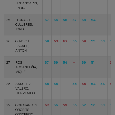
URDANGARIN,
ENRIC
25
LLORACH
57
56
56
57
58
54
CULLERES,
JORDI
26
GUASCH
59
63
62
56
59
55
58
53
ESCALE,
ANTON
27
ROS
57
59
54
--
59
51
63
ARGANDOÑA,
MIQUEL
28
SANCHEZ
56
56
56
56
54
54
56
VALERO,
BIENVENIDO
29
GOLOBARDES
62
56
59
56
52
56
58
55
OROBITG,
CONCEPCIO