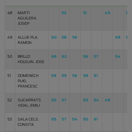
48
MARTI
53
51
49
63
AGUILERA,
JOSEP
49
ALLUE PLA,
60
58
56
68
65
RAMON
50
BRILLO
66
62
56
57
54
HOLGUIN, JOSE
51
DOMENECH
59
59
56
58
61
PUIG,
FRANCESC
52
SUCARRATS
50
57
65
54
48
VIDAL, EMILI
53
SALA CELS,
65
57
54
50
61
CONXITA