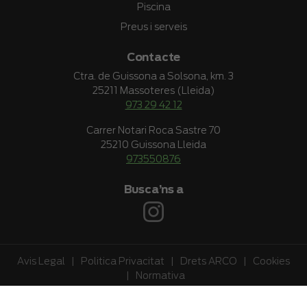
Piscina
Preus i serveis
Contacte
Ctra. de Guissona a Solsona, km. 3
25211 Massoteres (Lleida)
973 29 42 12
Carrer Notari Roca Sastre 70
25210 Guissona Lleida
973550876
Busca’ns a
Avis Legal
|
Politica Privacitat
|
Drets ARCO
|
Cookies
|
Normativa