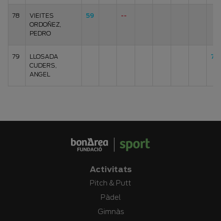
78
VIEITES
59
--
ORDOÑEZ,
PEDRO
79
LLOSADA
72
CUDERS,
ANGEL
Activitats
Pitch & Putt
Pàdel
Gimnàs