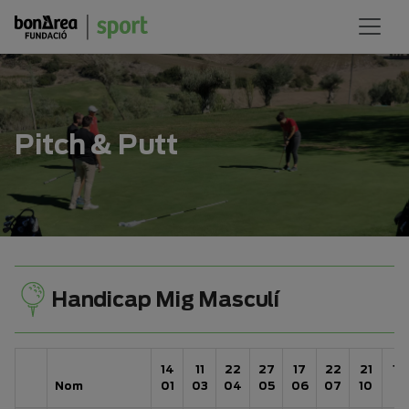
Pitch & Putt
Handicap Mig Masculí
14
11
22
27
17
22
21
18
Nom
01
03
04
05
06
07
10
11