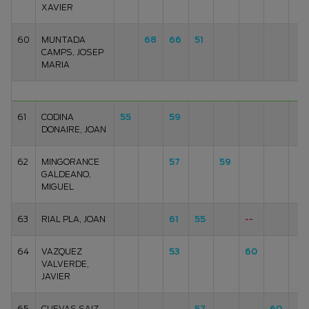
XAVIER
60
MUNTADA
68
66
51
CAMPS, JOSEP
MARIA
61
CODINA
55
59
DONAIRE, JOAN
62
MINGORANCE
57
59
GALDEANO,
MIGUEL
63
RIAL PLA, JOAN
61
55
--
64
VAZQUEZ
53
60
VALVERDE,
JAVIER
65
CUEVAS SAIZ,
57
60