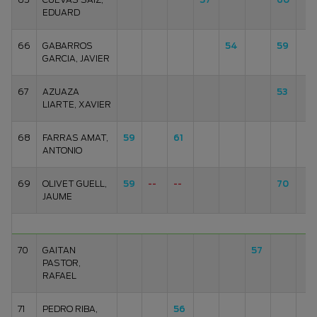
EDUARD
66
GABARROS
54
59
GARCIA, JAVIER
67
AZUAZA
53
LIARTE, XAVIER
68
FARRAS AMAT,
59
61
ANTONIO
69
OLIVET GUELL,
59
--
--
70
JAUME
70
GAITAN
57
PASTOR,
RAFAEL
71
PEDRO RIBA,
56