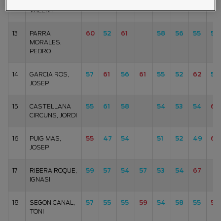
12
DIGON ANGULO,
61
55
53
51
56
59
56
VALENTI
13
PARRA
60
52
61
58
56
55
57
MORALES,
PEDRO
14
GARCIA ROS,
57
61
56
61
55
52
62
57
JOSEP
15
CASTELLANA
55
61
58
54
53
54
63
CIRCUNS, JORDI
16
PUIG MAS,
55
47
54
51
52
49
61
JOSEP
17
RIBERA ROQUE,
59
57
54
57
53
54
67
IGNASI
18
SEGON CANAL,
57
55
55
59
54
58
55
59
TONI