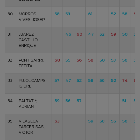
30
MORROS
58
53
61
52
58
61
VIVES, JOSEP
31
JUAREZ
46
60
47
52
59
50
53
CASTILLO,
ENRIQUE
32
PONT SARRI,
60
55
56
58
50
53
56
54
PEPITA
33
PUJOL CAMPS,
57
47
52
58
56
52
74
81
ISIDRE
34
BALTAT *,
59
56
57
51
52
ADRIAN
35
VILASECA
63
59
58
55
56
55
PARCERISAS,
VICTOR