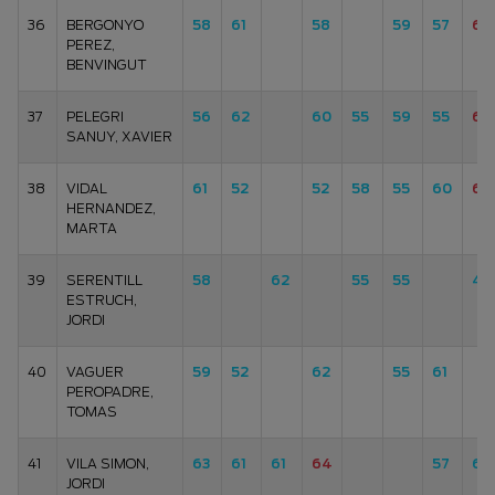
36
BERGONYO
58
61
58
59
57
63
PEREZ,
BENVINGUT
37
PELEGRI
56
62
60
55
59
55
64
SANUY, XAVIER
38
VIDAL
61
52
52
58
55
60
68
HERNANDEZ,
MARTA
39
SERENTILL
58
62
55
55
49
ESTRUCH,
JORDI
40
VAGUER
59
52
62
55
61
PEROPADRE,
TOMAS
41
VILA SIMON,
63
61
61
64
57
61
JORDI