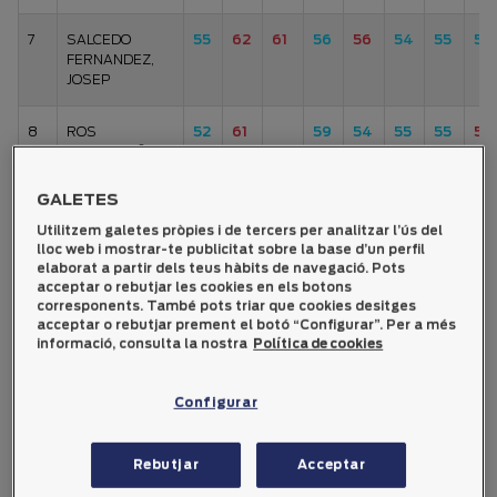
7
SALCEDO
55
62
61
56
56
54
55
55
FERNANDEZ,
JOSEP
8
ROS
52
61
59
54
55
55
59
ARGANDOÑA,
MARIANO
GALETES
9
FARRENY
52
60
60
53
54
55
57
55
Utilitzem galetes pròpies i de tercers per analitzar l’ús del
COSTA,
lloc web i mostrar-te publicitat sobre la base d’un perfil
HERMENEGILD
elaborat a partir dels teus hàbits de navegació. Pots
acceptar o rebutjar les cookies en els botons
corresponents. També pots triar que cookies desitges
10
MASES
59
54
52
59
54
56
57
59
acceptar o rebutjar prement el botó “Configurar”. Per a més
VILASECA,
informació, consulta la nostra
Política de cookies
JOSEP MARIA
Configurar
11
SERRANO
61
57
56
55
57
52
59
56
CHAMORRO,
DIONISIO
Rebutjar
Acceptar