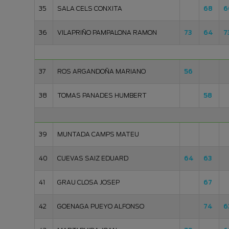
35
SALA CELS CONXITA
68
6
36
VILAPRIÑO PAMPALONA RAMON
73
64
7
37
ROS ARGANDOÑA MARIANO
56
38
TOMAS PANADES HUMBERT
58
39
MUNTADA CAMPS MATEU
40
CUEVAS SAIZ EDUARD
64
63
41
GRAU CLOSA JOSEP
67
42
GOENAGA PUEYO ALFONSO
74
6