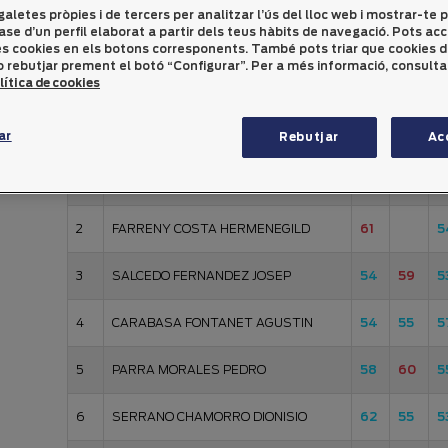
galetes pròpies i de tercers per analitzar l’ús del lloc web i mostrar-te p
ase d’un perfil elaborat a partir dels teus hàbits de navegació. Pots ac
Scratch indistint Sènior
les cookies en els botons corresponents. També pots triar que cookies 
 rebutjar prement el botó “Configurar”. Per a més informació, consulta
lítica de cookies
09
27
0
Nom
03
04
0
ar
Rebutjar
Ac
1
CASTELLA ESTRUCH JAUME
52
49
5
2
FARRENY COSTA HERMENEGILD
61
5
3
SALCEDO FERNANDEZ JOSEP
54
59
5
4
CARABASA FONTANET AGUSTIN
54
55
5
5
PARRA MORALES PEDRO
58
60
5
6
SERRANO CHAMORRO DIONISIO
62
55
5