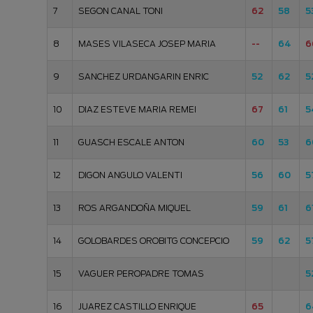
7
SEGON CANAL TONI
62
58
5
8
MASES VILASECA JOSEP MARIA
--
64
6
9
SANCHEZ URDANGARIN ENRIC
52
62
5
10
DIAZ ESTEVE MARIA REMEI
67
61
5
11
GUASCH ESCALE ANTON
60
53
6
12
DIGON ANGULO VALENTI
56
60
5
13
ROS ARGANDOÑA MIQUEL
59
61
6
14
GOLOBARDES OROBITG CONCEPCIO
59
62
5
15
VAGUER PEROPADRE TOMAS
5
16
JUAREZ CASTILLO ENRIQUE
65
6