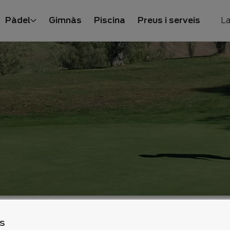
Pàdel
Gimnàs
Piscina
Preus i serveis
La
S