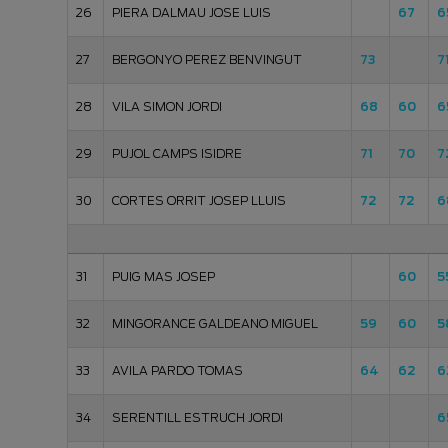
26
PIERA DALMAU JOSE LUIS
67
6
27
BERGONYO PEREZ BENVINGUT
73
7
28
VILA SIMON JORDI
68
60
6
29
PUJOL CAMPS ISIDRE
71
70
7
30
CORTES ORRIT JOSEP LLUIS
72
72
6
31
PUIG MAS JOSEP
60
5
32
MINGORANCE GALDEANO MIGUEL
59
60
5
33
AVILA PARDO TOMAS
64
62
6
34
SERENTILL ESTRUCH JORDI
6