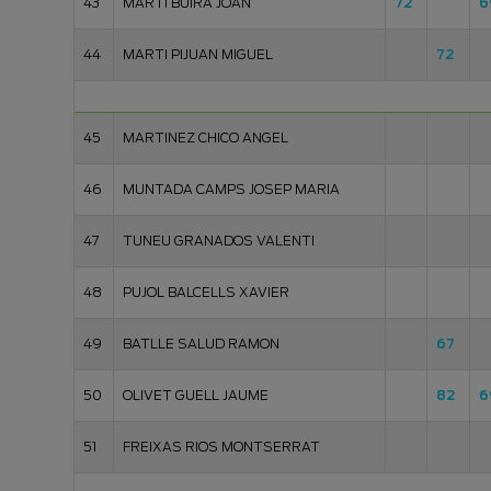
43
MARTI BUIRA JOAN
72
6
44
MARTI PIJUAN MIGUEL
72
45
MARTINEZ CHICO ANGEL
46
MUNTADA CAMPS JOSEP MARIA
47
TUNEU GRANADOS VALENTI
48
PUJOL BALCELLS XAVIER
49
BATLLE SALUD RAMON
67
50
OLIVET GUELL JAUME
82
6
51
FREIXAS RIOS MONTSERRAT