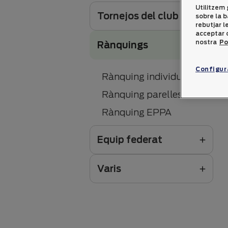
Utilitzem 
Tornejos del club
sobre la b
rebutjar 
acceptar o
nostra
Po
Rànquings
Configur
Rànquing individual
Rànquing parelles
Rànquing EPPA
Equip federat
Varis