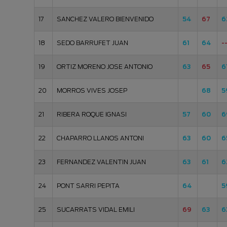
17
SANCHEZ VALERO BIENVENIDO
54
67
6
18
SEDO BARRUFET JUAN
61
64
-
19
ORTIZ MORENO JOSE ANTONIO
63
65
6
20
MORROS VIVES JOSEP
68
5
21
RIBERA ROQUE IGNASI
57
60
6
22
CHAPARRO LLANOS ANTONI
63
60
6
23
FERNANDEZ VALENTIN JUAN
63
61
6
24
PONT SARRI PEPITA
64
5
25
SUCARRATS VIDAL EMILI
69
63
6