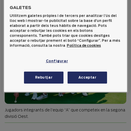
GALETES
Utilitzem galetes pròpies i de tercers per analitzar l’ús del
lloc web i mostrar-te publicitat sobre la base d’un perfil
elaborat a partir dels teus hàbits de navegació. Pots
acceptar o rebutjar les cookies en els botons
corresponents. També pots triar que cookies desitges
acceptar o rebutjar prement el botó “Configurar”. Per a més
informació, consulta la nostra
Política de cookies
Configurar
Rebutjar
Acceptar
Jugadors integrants de l’equip “A” que competeix en la segona
divisió Oest.