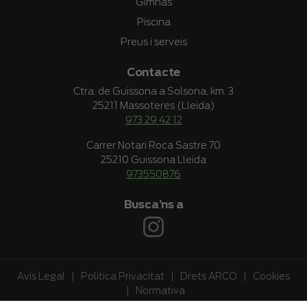
Gimnàs
Piscina
Preus i serveis
Contacte
Ctra. de Guissona a Solsona, km. 3
25211 Massoteres (Lleida)
973 29 42 12
Carrer Notari Roca Sastre 70
25210 Guissona Lleida
973550876
Busca’ns a
Avis Legal
|
Politica Privacitat
|
Drets ARCO
|
Cookies
|
Normativa