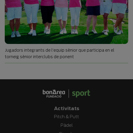
Jugadors integrants de l’equip sènior que participa en el
torneig sènior interclubs de ponent
Activitats
Pitch & Putt
Pàdel