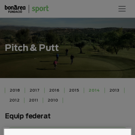
Pitch & Putt
2018
2017
2016
2015
2014
2013
2012
2011
2010
Equip federat
Veure resultats
→