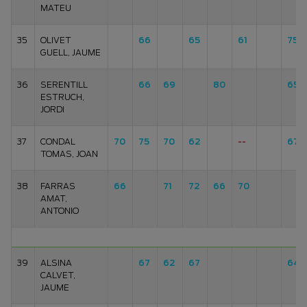
MATEU
35
OLIVET
66
65
61
75
GUELL, JAUME
36
SERENTILL
66
69
80
65
ESTRUCH,
JORDI
37
CONDAL
70
75
70
62
--
67
TOMAS, JOAN
38
FARRAS
66
71
72
66
70
AMAT,
ANTONIO
39
ALSINA
67
62
67
64
CALVET,
JAUME