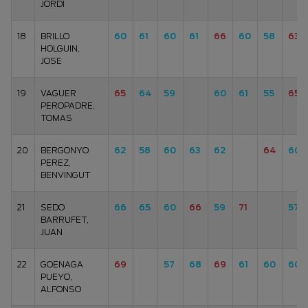
JORDI
18
BRILLO
60
61
60
61
66
60
58
63
HOLGUIN,
JOSE
19
VAGUER
65
64
59
60
61
55
65
PEROPADRE,
TOMAS
20
BERGONYO
62
58
60
63
62
64
60
PEREZ,
BENVINGUT
21
SEDO
66
65
60
66
59
71
57
BARRUFET,
JUAN
22
GOENAGA
69
57
68
69
61
60
60
PUEYO,
ALFONSO