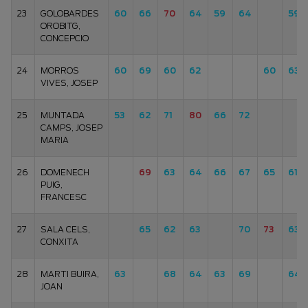
23
GOLOBARDES
60
66
70
64
59
64
59
OROBITG,
CONCEPCIO
24
MORROS
60
69
60
62
60
63
VIVES, JOSEP
25
MUNTADA
53
62
71
80
66
72
CAMPS, JOSEP
MARIA
26
DOMENECH
69
63
64
66
67
65
61
PUIG,
FRANCESC
27
SALA CELS,
65
62
63
70
73
63
CONXITA
28
MARTI BUIRA,
63
68
64
63
69
64
JOAN