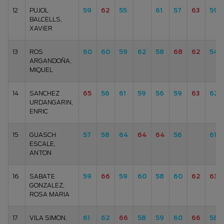
12
PUJOL
59
62
55
61
57
63
59
BALCELLS,
XAVIER
13
ROS
60
60
59
62
58
68
62
54
ARGANDOÑA,
MIQUEL
14
SANCHEZ
65
56
61
59
56
59
63
62
URDANGARIN,
ENRIC
15
GUASCH
57
58
64
64
64
56
61
ESCALE,
ANTON
16
SABATE
59
66
59
60
58
60
62
63
GONZALEZ,
ROSA MARIA
17
VILA SIMON,
61
62
66
58
59
60
66
58