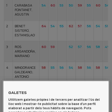
1
CARABASA
54
60
53
50
59
55
60
54
FONTANET,
AGUSTIN
2
BENET
64
54
55
62
57
56
54
51
SISTERO,
ESTANISLAO
3
ROS
60
59
52
57
56
58
49
ARGANDOÑA,
MARIANO
4
MINGORANCE
58
55
56
54
58
56
58
54
GALDEANO,
ANTONIO
5
PARRA
57
53
63
54
54
61
54
GALETES
MORALES,
PEDRO
Utilitzem galetes pròpies i de tercers per analitzar l’ús del
lloc web i mostrar-te publicitat sobre la base d’un perfil
elaborat a partir dels teus hàbits de navegació. Pots
6
SALCEDO
53
61
61
59
--
53
55
58