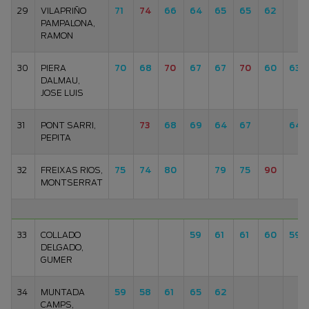
29
VILAPRIÑO
71
74
66
64
65
65
62
PAMPALONA,
RAMON
30
PIERA
70
68
70
67
67
70
60
63
DALMAU,
JOSE LUIS
31
PONT SARRI,
73
68
69
64
67
64
PEPITA
32
FREIXAS RIOS,
75
74
80
79
75
90
MONTSERRAT
33
COLLADO
59
61
61
60
59
DELGADO,
GUMER
34
MUNTADA
59
58
61
65
62
CAMPS,