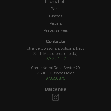
Pitch & Putt
Pàdel
Gimnàs
Piscina
Preus i serveis
Contacte
Ctra. de Guissona a Solsona, km. 3
25211 Massoteres (Lleida)
973 29 42 12
Carrer Notari Roca Sastre 70
25210 Guissona Lleida
973550876
Busca’ns a