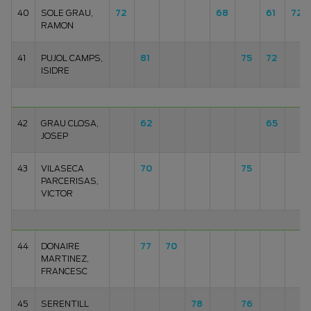
40
SOLE GRAU,
72
68
61
72
RAMON
41
PUJOL CAMPS,
81
75
72
ISIDRE
42
GRAU CLOSA,
62
65
JOSEP
43
VILASECA
70
75
PARCERISAS,
VICTOR
44
DONAIRE
77
70
MARTINEZ,
FRANCESC
45
SERENTILL
78
76