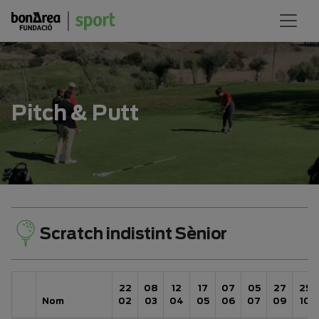
Pitch & Putt
Scratch indistint Sènior
22
08
12
17
07
05
27
25
Nom
02
03
04
05
06
07
09
10