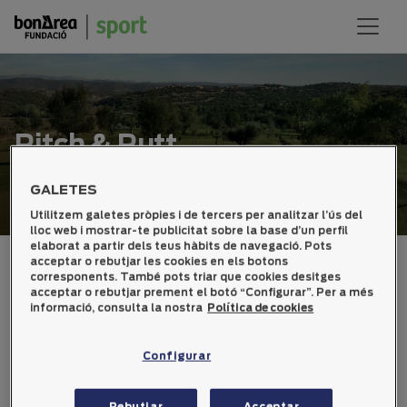
Pitch & Putt
GALETES
Utilitzem galetes pròpies i de tercers per analitzar l’ús del
lloc web i mostrar-te publicitat sobre la base d’un perfil
elaborat a partir dels teus hàbits de navegació. Pots
acceptar o rebutjar les cookies en els botons
Resultats tornejos
corresponents. També pots triar que cookies desitges
acceptar o rebutjar prement el botó “Configurar”. Per a més
informació, consulta la nostra
Política de cookies
2026
2025
2024
2023
2022
2021
2019
2018
2017
2016
2015
2014
Configurar
2013
2012
2011
2010
2009
2008
Rebutjar
Acceptar