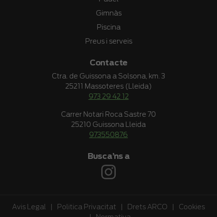
Gimnàs
Piscina
Preus i serveis
Contacte
Ctra. de Guissona a Solsona, km. 3
25211 Massoteres (Lleida)
973 29 42 12
Carrer Notari Roca Sastre 70
25210 Guissona Lleida
973550876
Busca’ns a
Avis Legal
|
Politica Privacitat
|
Drets ARCO
|
Cookies