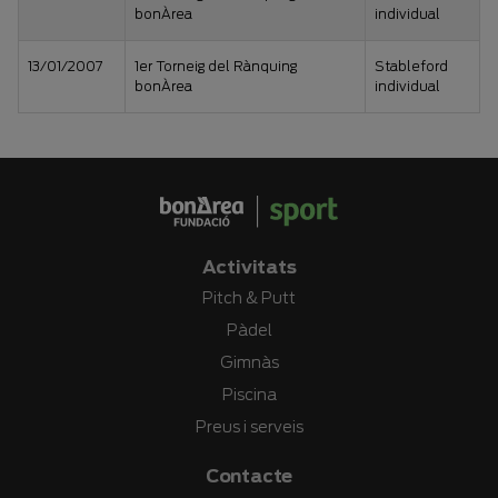
bonÀrea
individual
13/01/2007
1er Torneig del Rànquing
Stableford
bonÀrea
individual
Activitats
Pitch & Putt
Pàdel
Gimnàs
Piscina
Preus i serveis
Contacte