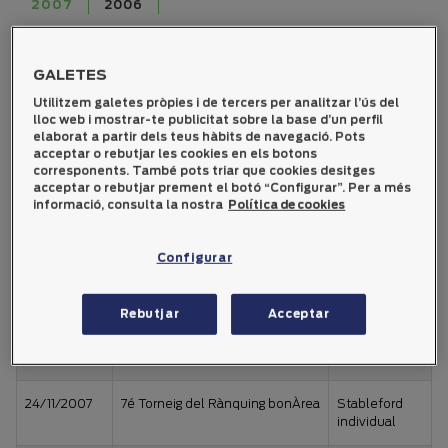
2007
2006
Data
Nom
Modalitat
GALETES
Utilitzem galetes pròpies i de tercers per analitzar l’ús del
lloc web i mostrar-te publicitat sobre la base d’un perfil
elaborat a partir dels teus hàbits de navegació. Pots
29/12/2007
Torneig dels dissabtes bonÀrea
Stableford
acceptar o rebutjar les cookies en els botons
individual
corresponents. També pots triar que cookies desitges
acceptar o rebutjar prement el botó “Configurar”. Per a més
informació, consulta la nostra
Política de cookies
22/12/2007
Torneig del dissabte parelles
Medal-Play
Medal-Play
Configurar
15/12/2007
8é Torneig del Rànquing
Stableford
bonÀrea
individual
Rebutjar
Acceptar
01/12/2007
Torneig dels dissabtes bonÀrea
Stableford
individual
24/11/2007
7é Torneig del Rànquing bonÀrea
Stableford
individual