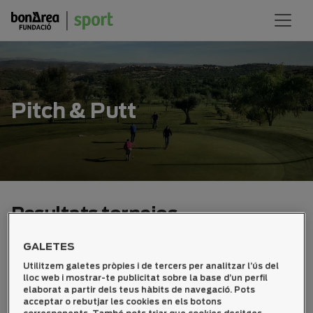
Pitch & Putt
Resultats tornejos
GALETES
2026
2025
2024
2023
2022
2021
Utilitzem galetes pròpies i de tercers per analitzar l’ús del
2019
2018
2017
2016
2015
2014
lloc web i mostrar-te publicitat sobre la base d’un perfil
elaborat a partir dels teus hàbits de navegació. Pots
2013
2012
2011
2010
2009
2008
acceptar o rebutjar les cookies en els botons