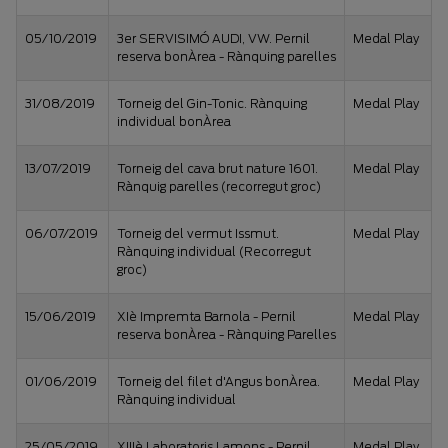
05/10/2019
3er SERVISIMÓ AUDI, VW. Pernil
Medal Play
reserva bonÀrea - Rànquing parelles
31/08/2019
Torneig del Gin-Tonic. Rànquing
Medal Play
individual bonÀrea
13/07/2019
Torneig del cava brut nature 1601.
Medal Play
Rànquig parelles (recorregut groc)
06/07/2019
Torneig del vermut Issmut.
Medal Play
Rànquing individual (Recorregut
groc)
15/06/2019
XIè Impremta Barnola - Pernil
Medal Play
reserva bonÀrea - Rànquing Parelles
01/06/2019
Torneig del filet d'Angus bonÀrea.
Medal Play
Rànquing individual
25/05/2019
XIIIè Laboratoris Lamons - Pernil
Medal Play