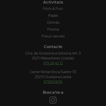
Activitats
Pitch & Putt
Pàdel
Gimnàs
Piscina
Preus i serveis
Contacte
Ctra. de Guissona a Solsona, km. 3
25211 Massoteres (Lleida)
973 29 42 12
Carrer Notari Roca Sastre 70
25210 Guissona Lleida
973550876
Busca’ns a